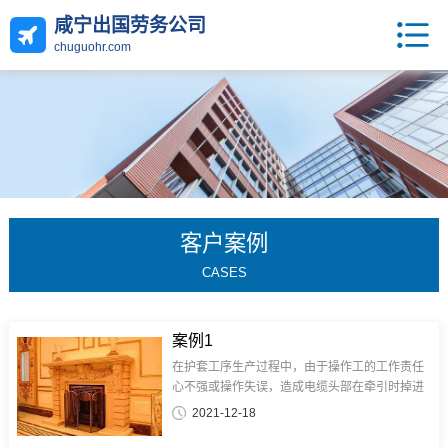
咸宁出国劳务公司
chuguohr.com
客户案例
CASES
案例1
在护套工序生产过程中，由于操作工的工作责任
心不强或操作失误，造成电缆头部在牵引时掉进
水槽中或电缆在生产过程中未控制好电缆内外护
2021-12-18
套厚度及偏心，造成护套破洞后水进入电缆内
部，如头部进水只能将头部进水电缆剪...